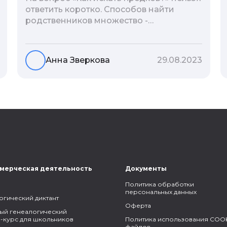
ответить коротко. Способов найти
родственников множество -
взаимодействие с архивами,
социальные сети, ДНК-тесты, онлайн-
базы. Именно поэтому мы сделали для
Анна Зверкова
29.08.2023
вас подборку лучших статей блога
Famiry на эту тему.
мерческая деятельность
Документы
Политика обработки
персональных данных
огический диктант
Оферта
ый генеалогический
-курс для школьников
Политика использования COOK
файлов