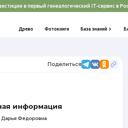
естиции в первый генеалогический IT-сервис в Ро
Древо
Фотокниги
База знаний
Б
Поделиться
ная информация
Федорова Дарья Федоровна