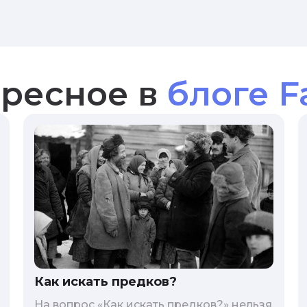
ресное в
блоге F
Как искать предков?
На вопрос «Как искать предков?» нельзя