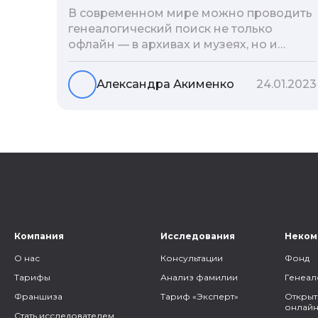
В современном мире можно проводить
генеалогический поиск не только
офлайн — в архивах и музеях, но и
воспользоваться интернетом. Сегодня
мы расскажем вам как и в каких
Александра Акименко
24.01.2023
социальных сетях можно провести
поиск родственников, на каких форумах
можно найти генеалогическую
информацию и родственников, а также
то, как грамотно построить с ними
общение.
Компания
Исследования
Неком
О нас
Консультации
Фонд
Тарифы
Анализ фамилии
Генеал
Франшиза
Тариф «Эксперт»
Открыт
онлайн
Стать исследователем