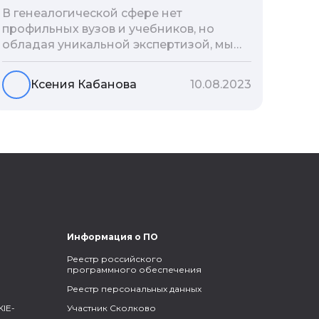
В генеалогической сфере нет
профильных вузов и учебников, но
обладая уникальной экспертизой, мы
разработали авторскую методологию
проведения архивно-генеалогических
Ксения Кабанова
10.08.2023
исследований, ее мы закладываем и
автоматизируем в нашем сервисе
Famiry. Итак, с чего же начать изучение
родословной?
Информация о ПО
Реестр российского
программного обеспечения
Реестр персональных данных
IE-
Участник Сколково