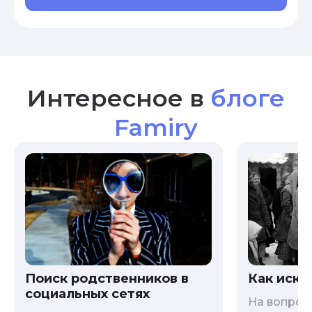
Интересное в
блоге
Famiry
Как иска
Поиск родственников в
социальных сетях
На вопрос 