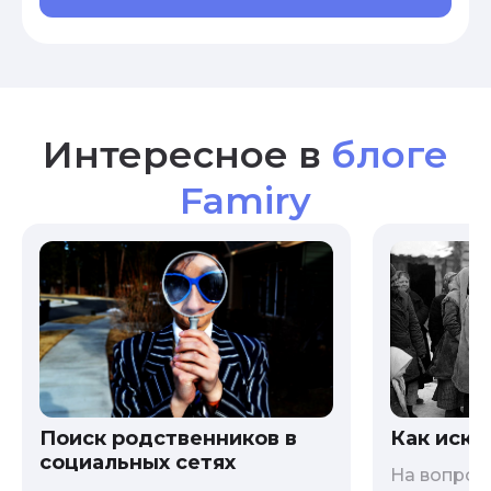
Интересное в
блоге
Famiry
Как иска
Поиск родственников в
социальных сетях
На вопрос 