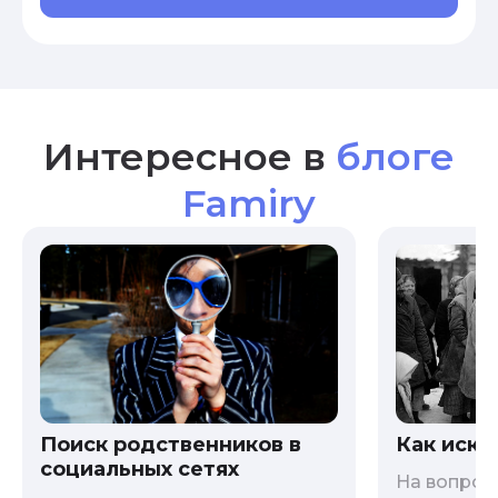
Интересное в
блоге
Famiry
Как иска
Поиск родственников в
социальных сетях
На вопрос 