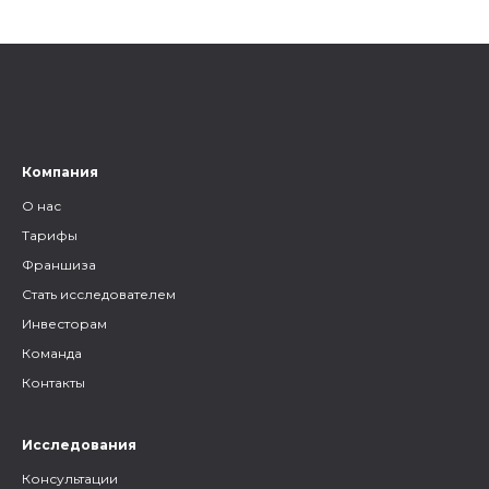
эту тему.
родственников, на каких
форумах можно найти
генеалогическую информацию
и родственников, а также то,
как грамотно построить с
ними общение.
Компания
О нас
Тарифы
Франшиза
Стать исследователем
Инвесторам
Команда
Контакты
Исследования
Консультации