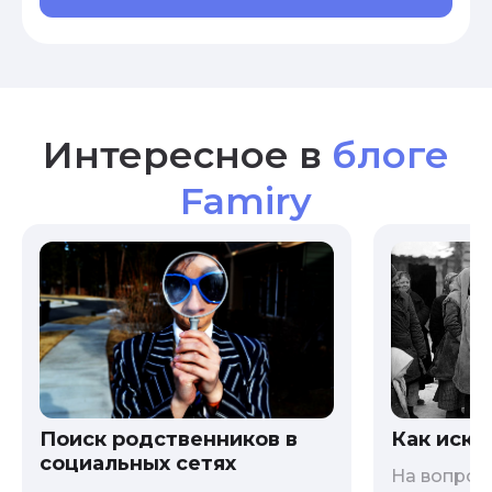
Интересное в
блоге
Famiry
Как иска
Поиск родственников в
социальных сетях
На вопрос 