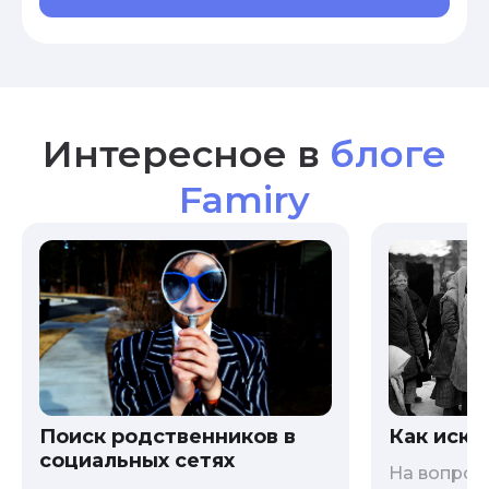
Интересное в
блоге
Famiry
Как иска
Поиск родственников в
социальных сетях
На вопрос 