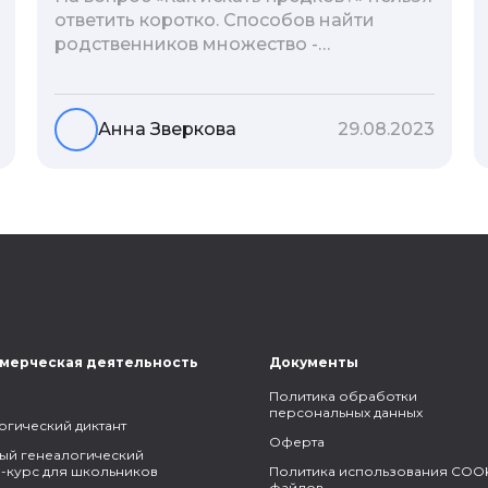
ответить коротко. Способов найти
родственников множество -
взаимодействие с архивами,
социальные сети, ДНК-тесты, онлайн-
базы. Именно поэтому мы сделали для
Анна Зверкова
29.08.2023
вас подборку лучших статей блога
Famiry на эту тему.
мерческая деятельность
Документы
Политика обработки
персональных данных
огический диктант
Оферта
ый генеалогический
-курс для школьников
Политика использования COOK
файлов