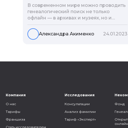
В современном мире можно проводить
генеалогический поиск не только
офлайн — в архивах и музеях, но и
воспользоваться интернетом. Сегодня
мы расскажем вам как и в каких
Александра Акименко
24.01.2023
социальных сетях можно провести
поиск родственников, на каких форумах
можно найти генеалогическую
информацию и родственников, а также
то, как грамотно построить с ними
общение.
Компания
Исследования
Неком
О нас
Консультации
Фонд
Тарифы
Анализ фамилии
Генеал
Франшиза
Тариф «Эксперт»
Открыт
онлайн
Стать исследователем