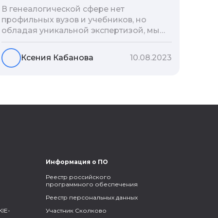
В генеалогической сфере нет
профильных вузов и учебников, но
обладая уникальной экспертизой, мы
разработали авторскую методологию
проведения архивно-генеалогических
Ксения Кабанова
10.08.2023
исследований, ее мы закладываем и
автоматизируем в нашем сервисе
Famiry. Итак, с чего же начать изучение
родословной?
Информация о ПО
Реестр российского
программного обеспечения
Реестр персональных данных
IE-
Участник Сколково