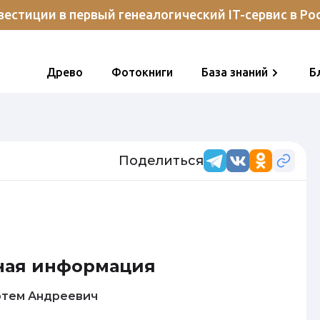
естиции в первый генеалогический IT-сервис в Ро
Древо
Фотокниги
База знаний
Б
Поделиться
ная информация
тров Артем Андреевич