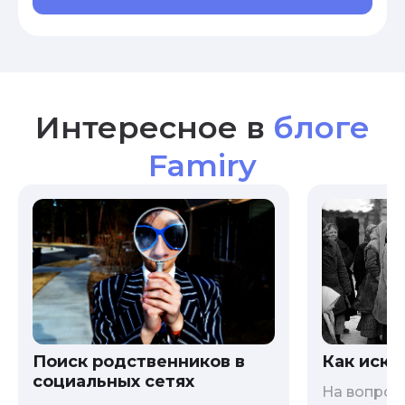
Интересное в
блоге
Famiry
Как иска
Поиск родственников в
социальных сетях
На вопрос 