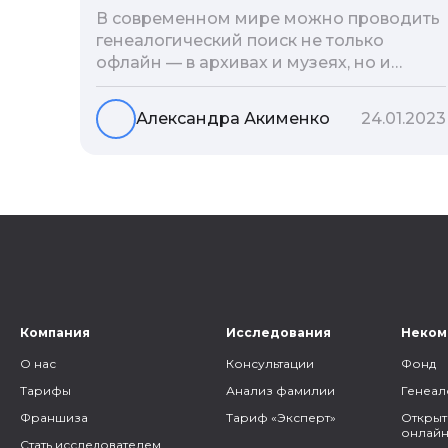
В современном мире можно проводить
генеалогический поиск не только
офлайн — в архивах и музеях, но и
воспользоваться интернетом. Сегодня
мы расскажем вам как и в каких
Александра Акименко
24.01.2023
социальных сетях можно провести
поиск родственников, на каких форумах
можно найти генеалогическую
информацию и родственников, а также
то, как грамотно построить с ними
общение.
Компания
Исследования
Неком
О нас
Консультации
Фонд
Тарифы
Анализ фамилии
Генеал
Франшиза
Тариф «Эксперт»
Открыт
онлайн
Стать исследователем