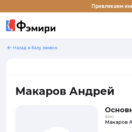
Привлекаем инв
Назад в базу заявок
Макаров Андрей
Основ
ФИО
М