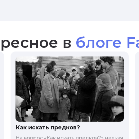
ресное в
блоге F
Как искать предков?
На вопрос «Как искать предков?» нельзя