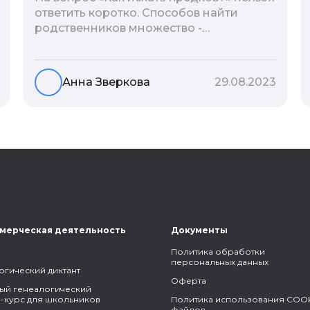
ответить коротко. Способов найти
родственников множество -
взаимодействие с архивами,
социальные сети, ДНК-тесты, онлайн-
базы. Именно поэтому мы сделали для
Анна Зверкова
29.08.2023
вас подборку лучших статей блога
Famiry на эту тему.
мерческая деятельность
Документы
Политика обработки
персональных данных
огический диктант
Оферта
ый генеалогический
-курс для школьников
Политика использования COOK
файлов