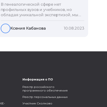
В генеалогической сфере нет
профильных вузов и учебников, но
обладая уникальной экспертизой, мы
разработали авторскую методологию
проведения архивно-генеалогических
Ксения Кабанова
10.08.2023
исследований, ее мы закладываем и
автоматизируем в нашем сервисе
Famiry. Итак, с чего же начать изучение
родословной?
Информация о ПО
Реестр российского
программного обеспечения
Реестр персональных данных
IE-
Участник Сколково