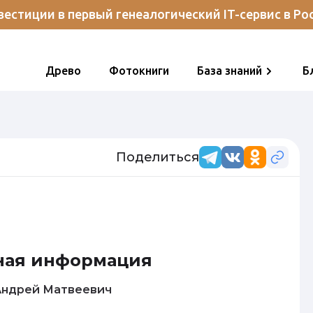
естиции в первый генеалогический IT-сервис в Ро
Древо
Фотокниги
База знаний
Б
Поделиться
ная информация
акаров Андрей Матвеевич