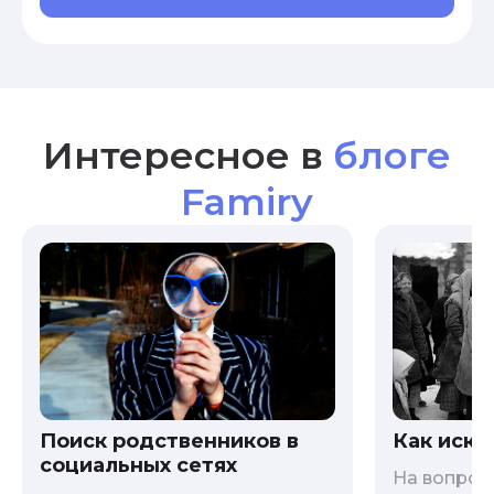
Интересное в
блоге
Famiry
Как иска
Поиск родственников в
социальных сетях
На вопрос 