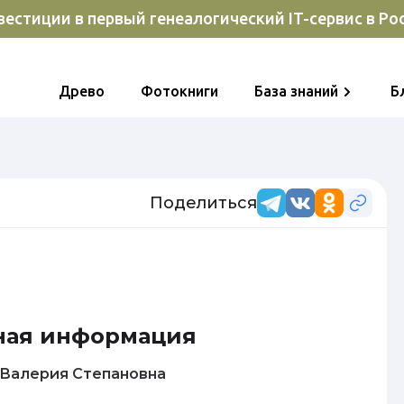
естиции в первый генеалогический IT-сервис в Ро
Древо
Фотокниги
База знаний
Б
Поделиться
ная информация
Никитина Валерия Степановна