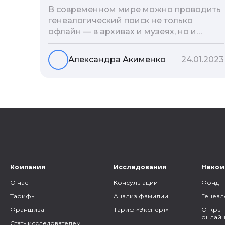
В современном мире можно проводить
генеалогический поиск не только
офлайн — в архивах и музеях, но и
воспользоваться интернетом. Сегодня
мы расскажем вам как и в каких
Александра Акименко
24.01.2023
социальных сетях можно провести
поиск родственников, на каких форумах
можно найти генеалогическую
информацию и родственников, а также
то, как грамотно построить с ними
общение.
Компания
Исследования
Неком
О нас
Консультации
Фонд
Тарифы
Анализ фамилии
Генеал
Франшиза
Тариф «Эксперт»
Открыт
онлайн
Стать исследователем