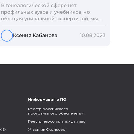
В генеалогической сфере нет
профильных вузов и учебников, но
обладая уникальной экспертизой, мы
разработали авторскую методологию
проведения архивно-генеалогических
Ксения Кабанова
10.08.2023
исследований, ее мы закладываем и
автоматизируем в нашем сервисе
Famiry. Итак, с чего же начать изучение
родословной?
Информация о ПО
Реестр российского
программного обеспечения
Реестр персональных данных
IE-
Участник Сколково