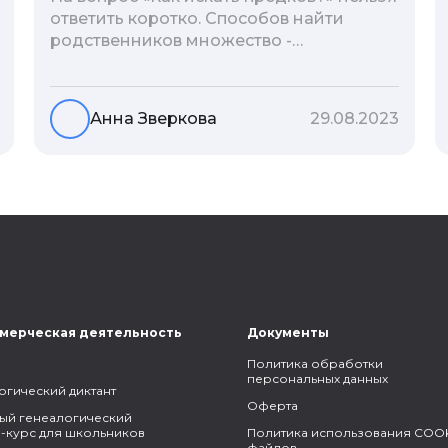
ответить коротко. Способов найти
родственников множество -
взаимодействие с архивами,
социальные сети, ДНК-тесты, онлайн-
базы. Именно поэтому мы сделали для
Анна Зверкова
29.08.2023
вас подборку лучших статей блога
Famiry на эту тему.
мерческая деятельность
Документы
Политика обработки
персональных данных
огический диктант
Оферта
ый генеалогический
-курс для школьников
Политика использования COOK
файлов