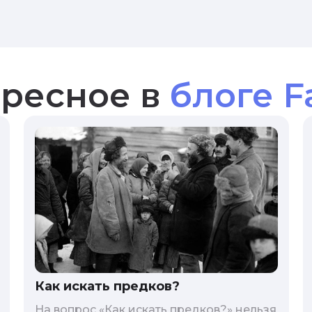
ресное в
блоге F
Как искать предков?
На вопрос «Как искать предков?» нельзя