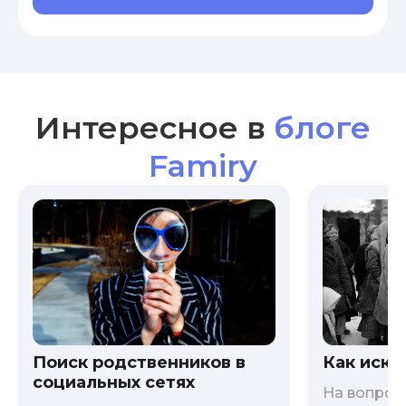
Интересное в
блоге
Famiry
Как иска
Поиск родственников в
социальных сетях
На вопрос 