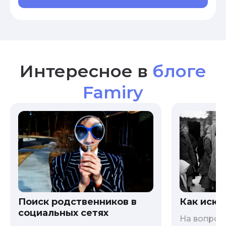
Интересное в
блоге
Famiry
Как иска
Поиск родственников в
социальных сетях
На вопрос 