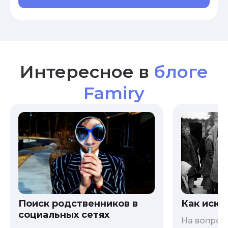
Интересное в
блоге
Famiry
Как иска
Поиск родственников в
социальных сетях
На вопрос 