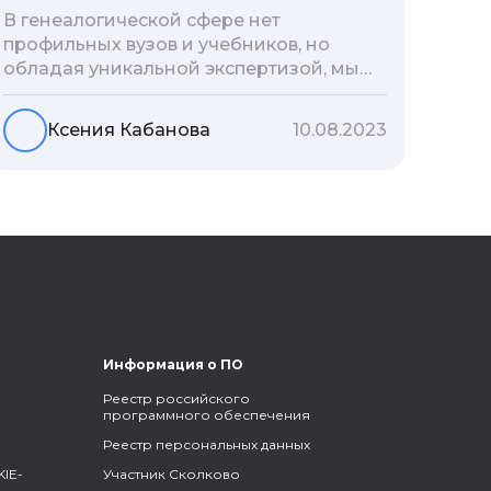
В генеалогической сфере нет
профильных вузов и учебников, но
обладая уникальной экспертизой, мы
разработали авторскую методологию
проведения архивно-генеалогических
Ксения Кабанова
10.08.2023
исследований, ее мы закладываем и
автоматизируем в нашем сервисе
Famiry. Итак, с чего же начать изучение
родословной?
Информация о ПО
Реестр российского
программного обеспечения
Реестр персональных данных
IE-
Участник Сколково