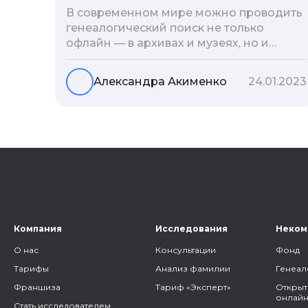
В современном мире можно проводить
генеалогический поиск не только
офлайн — в архивах и музеях, но и
воспользоваться интернетом. Сегодня
мы расскажем вам как и в каких
Александра Акименко
24.01.2023
социальных сетях можно провести
поиск родственников, на каких форумах
можно найти генеалогическую
информацию и родственников, а также
то, как грамотно построить с ними
общение.
Компания
Исследования
Неком
О нас
Консультации
Фонд
Тарифы
Анализ фамилии
Генеал
Франшиза
Тариф «Эксперт»
Открыт
онлайн
Стать исследователем