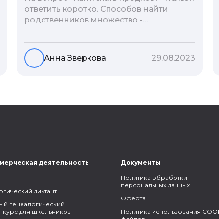
ответить коротко. Способов найти
родственников множество -
взаимодействие с архивами,
социальные сети, ДНК-тесты, онлайн-
базы. Именно поэтому мы сделали для
Анна Зверкова
29.08.2023
вас подборку лучших статей блога
Famiry на эту тему.
мерческая деятельность
Документы
Политика обработки
персональных данных
огический диктант
Оферта
ый генеалогический
-курс для школьников
Политика использования COOK
файлов