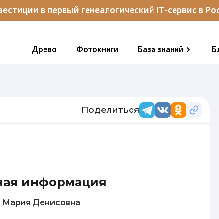
естиции в первый генеалогический IT-сервис в Ро
Древо
Фотокниги
База знаний
Б
Поделиться
ная информация
Кузнецова Мария Денисовна