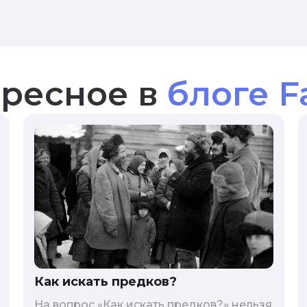
ресное в
блоге F
Как искать предков?
На вопрос «Как искать предков?» нельзя