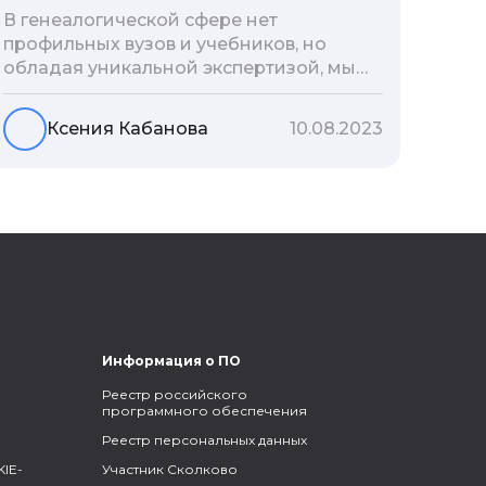
В генеалогической сфере нет
профильных вузов и учебников, но
обладая уникальной экспертизой, мы
разработали авторскую методологию
проведения архивно-генеалогических
Ксения Кабанова
10.08.2023
исследований, ее мы закладываем и
автоматизируем в нашем сервисе
Famiry. Итак, с чего же начать изучение
родословной?
Информация о ПО
Реестр российского
программного обеспечения
Реестр персональных данных
IE-
Участник Сколково