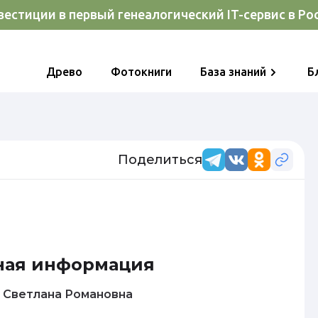
естиции в первый генеалогический IT-сервис в Ро
Древо
Фотокниги
База знаний
Б
Поделиться
ная информация
Федорова Светлана Романовна