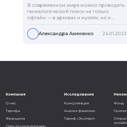
В современном мире можно проводить
генеалогический поиск не только
офлайн — в архивах и музеях, но и
воспользоваться интернетом. Сегодня
мы расскажем вам как и в каких
Александра Акименко
24.01.2023
социальных сетях можно провести
поиск родственников, на каких форумах
можно найти генеалогическую
информацию и родственников, а также
то, как грамотно построить с ними
общение.
Компания
Исследования
Неком
О нас
Консультации
Фонд
Тарифы
Анализ фамилии
Генеал
Франшиза
Тариф «Эксперт»
Открыт
онлайн
Стать исследователем