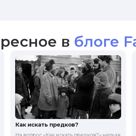
ресное в
блоге F
Как искать предков?
На вопрос «Как искать предков?» нельзя