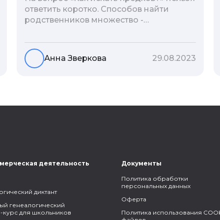
ответить коротко. Способов найти
родственников множество -
взаимодействие с архивами,
социальные сети, ДНК-тесты, онлайн-
базы. Именно поэтому мы сделали для
Анна Зверкова
29.08.2023
вас подборку лучших статей блога
Famiry на эту тему.
мерческая деятельность
Документы
Политика обработки
персональных данных
огический диктант
Оферта
ый генеалогический
-курс для школьников
Политика использования COOK
файлов