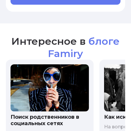
Интересное в
блоге
Famiry
Как иска
Поиск родственников в
социальных сетях
На вопрос 