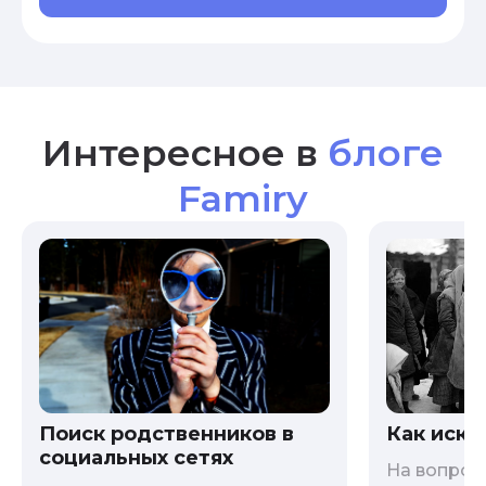
Интересное в
блоге
Famiry
Как иска
Поиск родственников в
социальных сетях
На вопрос 