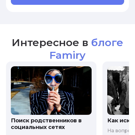
Интересное в
блоге
Famiry
Как иска
Поиск родственников в
социальных сетях
На вопрос 