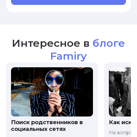
Интересное в
блоге
Famiry
Как иска
Поиск родственников в
социальных сетях
На вопрос 