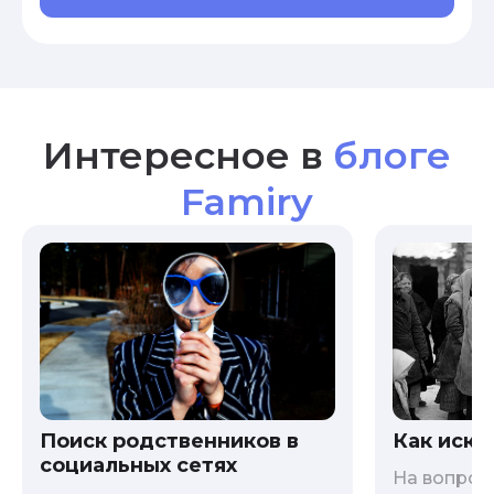
Интересное в
блоге
Famiry
Как иска
Поиск родственников в
социальных сетях
На вопрос 