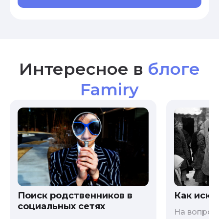
Интересное в
блоге
Famiry
Как иска
Поиск родственников в
социальных сетях
На вопрос 