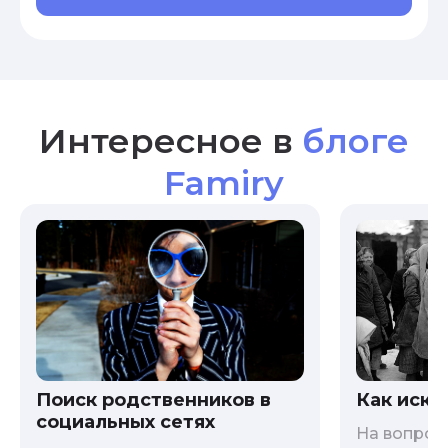
Интересное в
блоге
Famiry
Как иска
Поиск родственников в
социальных сетях
На вопрос 