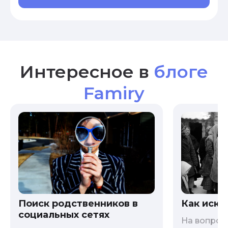
Интересное в
блоге
Famiry
Как иска
Поиск родственников в
социальных сетях
На вопрос 