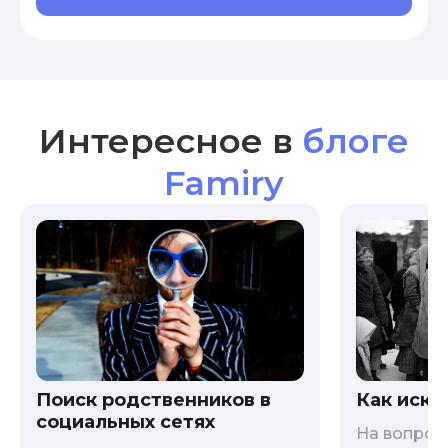
Интересное в
блоге
Famiry
Как иска
Поиск родственников в
социальных сетях
На вопрос 