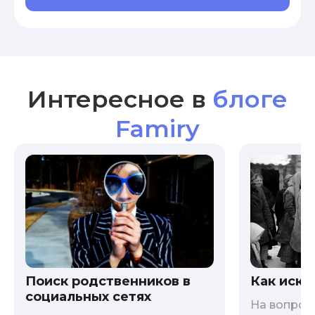
Интересное в
блоге
Famiry
Как иска
Поиск родственников в
социальных сетях
На вопрос 