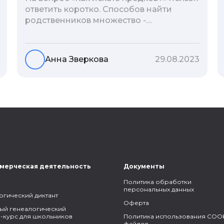
ответить коротко. Способов найти
родственников множество -
взаимодействие с архивами,
социальные сети, ДНК-тесты, онлайн-
базы. Именно поэтому мы сделали для
Анна Зверкова
29.08.2023
вас подборку лучших статей блога
Famiry на эту тему.
мерческая деятельность
Документы
Политика обработки
персональных данных
огический диктант
Оферта
ый генеалогический
-курс для школьников
Политика использования COOK
файлов