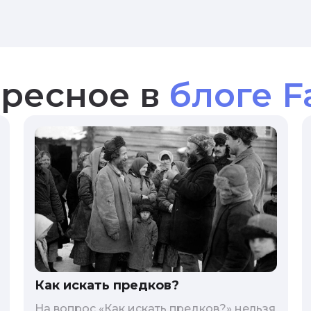
ресное в
блоге F
Как искать предков?
На вопрос «Как искать предков?» нельзя