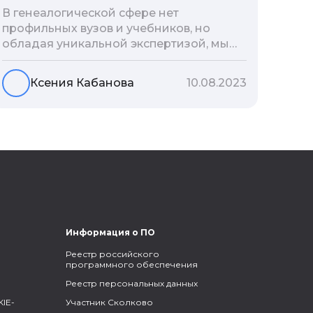
В генеалогической сфере нет
профильных вузов и учебников, но
обладая уникальной экспертизой, мы
разработали авторскую методологию
проведения архивно-генеалогических
Ксения Кабанова
10.08.2023
исследований, ее мы закладываем и
автоматизируем в нашем сервисе
Famiry. Итак, с чего же начать изучение
родословной?
Информация о ПО
Реестр российского
программного обеспечения
Реестр персональных данных
IE-
Участник Сколково