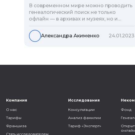
В современном мире можно проводить
генеалогический поиск не только
офлайн — в архивах и музеях, но и
воспользоваться интернетом. Сегодня
мы расскажем вам как и в каких
Александра Акименко
24.01.2023
социальных сетях можно провести
поиск родственников, на каких форумах
можно найти генеалогическую
информацию и родственников, а также
то, как грамотно построить с ними
общение.
Компания
Исследования
Неком
О нас
Консультации
Фонд
Тарифы
Анализ фамилии
Генеал
Франшиза
Тариф «Эксперт»
Открыт
онлайн
Стать исследователем