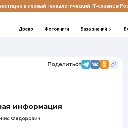
естиции в первый генеалогический IT-сервис в Ро
Древо
Фотокниги
База знаний
Б
Поделиться
ная информация
влов Денис Федорович