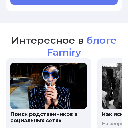
Интересное в
блоге
Famiry
Как иска
Поиск родственников в
социальных сетях
На вопрос 