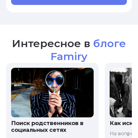
Интересное в
блоге
Famiry
Как иска
Поиск родственников в
социальных сетях
На вопрос 