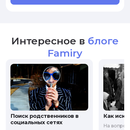
Интересное в
блоге
Famiry
Как иска
Поиск родственников в
социальных сетях
На вопрос 