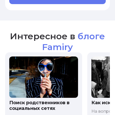
Интересное в
блоге
Famiry
Как иска
Поиск родственников в
социальных сетях
На вопрос 