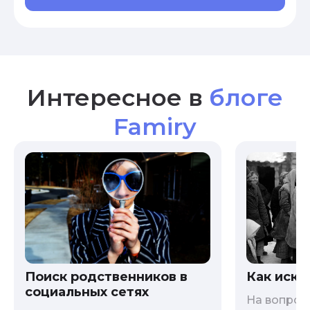
Интересное в
блоге
Famiry
Как иска
Поиск родственников в
социальных сетях
На вопрос 