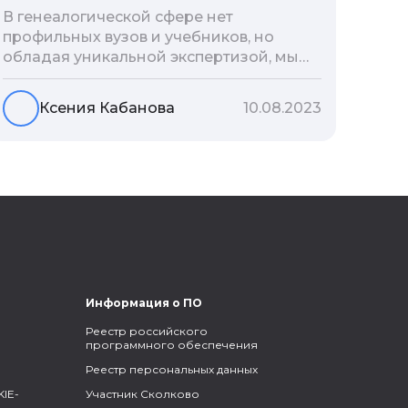
В генеалогической сфере нет
профильных вузов и учебников, но
обладая уникальной экспертизой, мы
разработали авторскую методологию
проведения архивно-генеалогических
Ксения Кабанова
10.08.2023
исследований, ее мы закладываем и
автоматизируем в нашем сервисе
Famiry. Итак, с чего же начать изучение
родословной?
Информация о ПО
Реестр российского
программного обеспечения
Реестр персональных данных
IE-
Участник Сколково