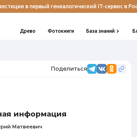
естиции в первый генеалогический IT-сервис в Ро
Древо
Фотокниги
База знаний
Б
Поделиться
ная информация
харов Юрий Матвеевич