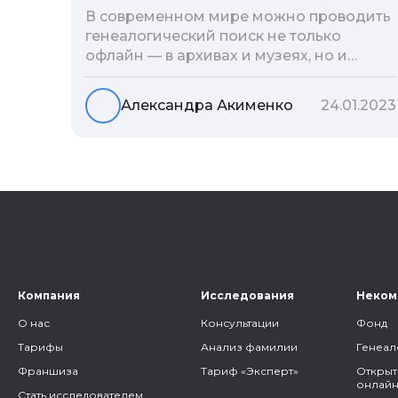
В современном мире можно проводить
генеалогический поиск не только
офлайн — в архивах и музеях, но и
воспользоваться интернетом. Сегодня
мы расскажем вам как и в каких
Александра Акименко
24.01.2023
социальных сетях можно провести
поиск родственников, на каких форумах
можно найти генеалогическую
информацию и родственников, а также
то, как грамотно построить с ними
общение.
Компания
Исследования
Неком
О нас
Консультации
Фонд
Тарифы
Анализ фамилии
Генеал
Франшиза
Тариф «Эксперт»
Открыт
онлайн
Стать исследователем