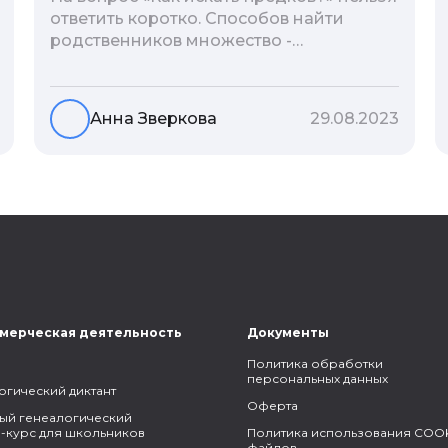
ответить коротко. Способов найти
родственников множество -
взаимодействие с архивами,
социальные сети, ДНК-тесты, онлайн-
базы. Именно поэтому мы сделали для
Анна Зверкова
29.08.2023
вас подборку лучших статей блога
Famiry на эту тему.
мерческая деятельность
Документы
Политика обработки
персональных данных
огический диктант
Оферта
ый генеалогический
-курс для школьников
Политика использования COOK
файлов