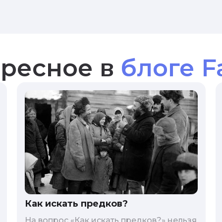
ресное в
блоге F
Как искать предков?
На вопрос «Как искать предков?» нельзя