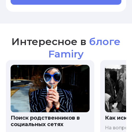
Интересное в
блоге
Famiry
Как иска
Поиск родственников в
социальных сетях
На вопрос 