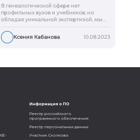
В генеалогической сфере нет
профильных вузов и учебников, но
обладая уникальной экспертизой, мы
разработали авторскую методологию
проведения архивно-генеалогических
Ксения Кабанова
10.08.2023
исследований, ее мы закладываем и
автоматизируем в нашем сервисе
Famiry. Итак, с чего же начать изучение
родословной?
Информация о ПО
Реестр российского
программного обеспечения
Реестр персональных данных
IE-
Участник Сколково