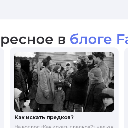
ресное в
блоге F
Как искать предков?
На вопрос «Как искать предков?» нельзя