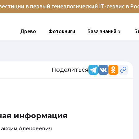
естиции в первый генеалогический IT-сервис в Ро
Древо
Фотокниги
База знаний
Б
Поделиться
ная информация
овалев Максим Алексеевич