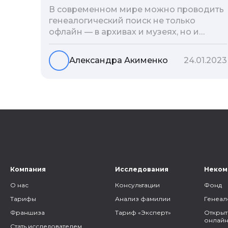
В современном мире можно проводить
генеалогический поиск не только
офлайн — в архивах и музеях, но и
воспользоваться интернетом. Сегодня
мы расскажем вам как и в каких
Александра Акименко
24.01.2023
социальных сетях можно провести
поиск родственников, на каких форумах
можно найти генеалогическую
информацию и родственников, а также
то, как грамотно построить с ними
общение.
Компания
Исследования
Неком
О нас
Консультации
Фонд
Тарифы
Анализ фамилии
Генеал
Франшиза
Тариф «Эксперт»
Открыт
онлайн
Стать исследователем