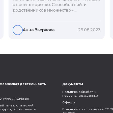
ответить коротко. Способов найти
родственников множество -
взаимодействие с архивами,
социальные сети, ДНК-тесты, онлайн-
базы. Именно поэтому мы сделали для
Анна Зверкова
29.08.2023
вас подборку лучших статей блога
Famiry на эту тему.
мерческая деятельность
Документы
Политика обработки
персональных данных
огический диктант
Оферта
ый генеалогический
-курс для школьников
Политика использования COOK
файлов