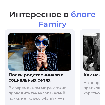
Интересное в
блоге
Famiry
Как иска
Поиск родственников в
социальных сетях
На вопрос 
предков?»
В современном мире можно
коротко. 
проводить генеалогический
родственн
поиск не только офлайн — в
взаимодей
архивах и музеях, но и