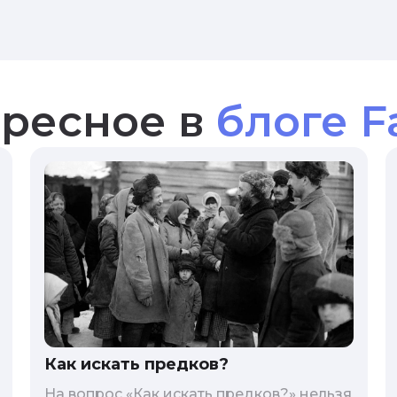
ресное в
блоге F
Как искать предков?
На вопрос «Как искать предков?» нельзя