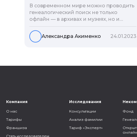
В современном мире можно проводить
генеалогический поиск не только
офлайн — в архивах и музеях, но и
воспользоваться интернетом. Сегодня
мы расскажем вам как и в каких
Александра Акименко
24.01.2023
социальных сетях можно провести
поиск родственников, на каких форумах
можно найти генеалогическую
информацию и родственников, а также
то, как грамотно построить с ними
общение.
Компания
Исследования
Неком
О нас
Консультации
Фонд
Тарифы
Анализ фамилии
Генеал
Франшиза
Тариф «Эксперт»
Открыт
онлайн
Стать исследователем