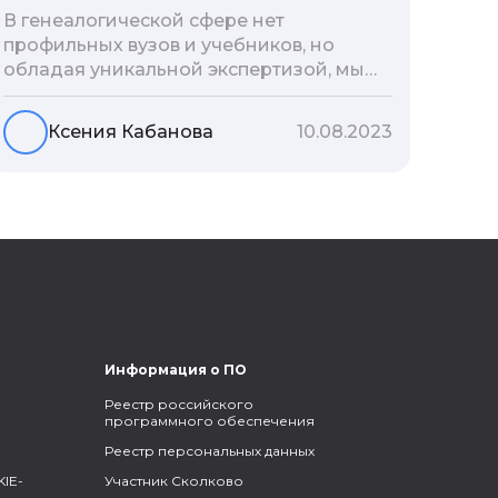
В генеалогической сфере нет
профильных вузов и учебников, но
обладая уникальной экспертизой, мы
разработали авторскую методологию
проведения архивно-генеалогических
Ксения Кабанова
10.08.2023
исследований, ее мы закладываем и
автоматизируем в нашем сервисе
Famiry. Итак, с чего же начать изучение
родословной?
Информация о ПО
Реестр российского
программного обеспечения
Реестр персональных данных
IE-
Участник Сколково