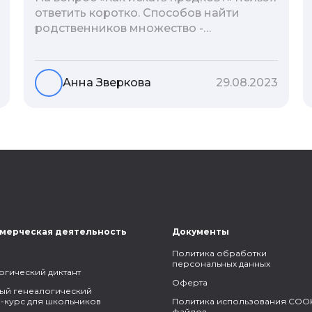
ответить коротко. Способов найти
родственников множество -
взаимодействие с архивами,
социальные сети, ДНК-тесты, онлайн-
базы. Именно поэтому мы сделали для
Анна Зверкова
29.08.2023
вас подборку лучших статей блога
Famiry на эту тему.
мерческая деятельность
Документы
Политика обработки
персональных данных
огический диктант
Оферта
ый генеалогический
-курс для школьников
Политика использования COOK
файлов