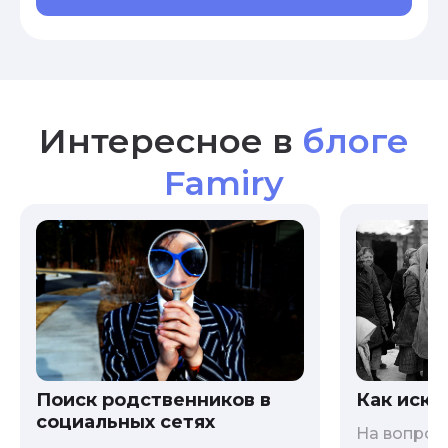
Интересное в
блоге
Famiry
Как иска
Поиск родственников в
социальных сетях
На вопрос 