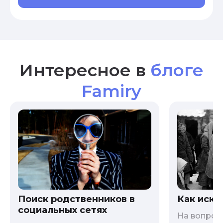
Интересное в
блоге
Famiry
Как иска
Поиск родственников в
социальных сетях
На вопрос 