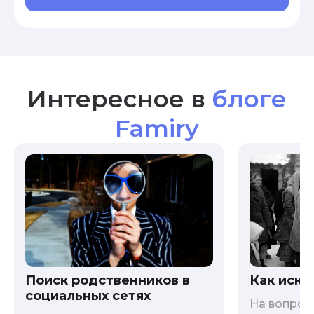
Интересное в
блоге
Famiry
Как иска
Поиск родственников в
социальных сетях
На вопрос 