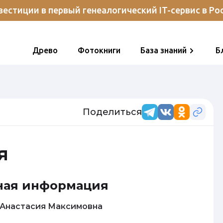
естиции в первый генеалогический IT-сервис в Ро
Древо
Фотокниги
База знаний
Б
Поделиться
я
ная информация
Семенова Анастасия Максимовна