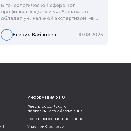
В генеалогической сфере нет
профильных вузов и учебников, но
обладая уникальной экспертизой, мы
разработали авторскую методологию
проведения архивно-генеалогических
Ксения Кабанова
10.08.2023
исследований, ее мы закладываем и
автоматизируем в нашем сервисе
Famiry. Итак, с чего же начать изучение
родословной?
Информация о ПО
Реестр российского
программного обеспечения
Реестр персональных данных
IE-
Участник Сколково