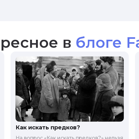
ресное в
блоге F
Как искать предков?
На вопрос «Как искать предков?» нельзя