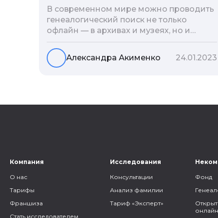
В современном мире можно проводить
генеалогический поиск не только
офлайн — в архивах и музеях, но и
воспользоваться интернетом. Сегодня
мы расскажем вам как и в каких
Александра Акименко
24.01.2023
социальных сетях можно провести
поиск родственников, на каких форумах
можно найти генеалогическую
информацию и родственников, а также
то, как грамотно построить с ними
общение.
Компания
Исследования
Неком
О нас
Консультации
Фонд
Тарифы
Анализ фамилии
Генеал
Франшиза
Тариф «Эксперт»
Открыт
онлайн
Стать исследователем