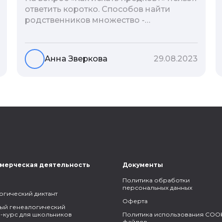
ответить коротко. Способов найти
родственников множество -
взаимодействие с архивами,
социальные сети, ДНК-тесты, онлайн-
базы. Именно поэтому мы сделали для
Анна Зверкова
29.08.2023
вас подборку лучших статей блога
Famiry на эту тему.
мерческая деятельность
Документы
Политика обработки
персональных данных
огический диктант
Оферта
ый генеалогический
-курс для школьников
Политика использования COOK
файлов