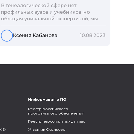
В генеалогической сфере нет
профильных вузов и учебников, но
обладая уникальной экспертизой, мы
разработали авторскую методологию
проведения архивно-генеалогических
Ксения Кабанова
10.08.2023
исследований, ее мы закладываем и
автоматизируем в нашем сервисе
Famiry. Итак, с чего же начать изучение
родословной?
Информация о ПО
Реестр российского
программного обеспечения
Реестр персональных данных
IE-
Участник Сколково