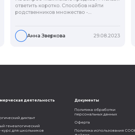
ответить коротко. Способов найти
родственников множество -
взаимодействие с архивами,
социальные сети, ДНК-тесты, онлайн-
базы. Именно поэтому мы сделали для
Анна Зверкова
29.08.2023
вас подборку лучших статей блога
Famiry на эту тему.
мерческая деятельность
Документы
Политика обработки
персональных данных
огический диктант
Оферта
ый генеалогический
-курс для школьников
Политика использования COOK
файлов