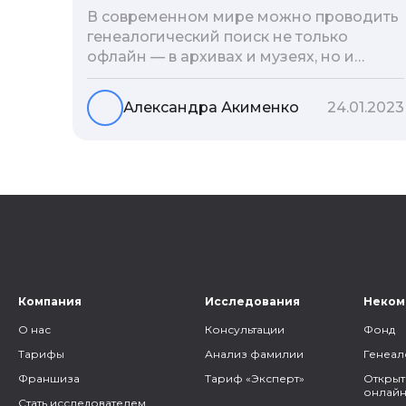
В современном мире можно проводить
генеалогический поиск не только
офлайн — в архивах и музеях, но и
воспользоваться интернетом. Сегодня
мы расскажем вам как и в каких
Александра Акименко
24.01.2023
социальных сетях можно провести
поиск родственников, на каких форумах
можно найти генеалогическую
информацию и родственников, а также
то, как грамотно построить с ними
общение.
Компания
Исследования
Неком
О нас
Консультации
Фонд
Тарифы
Анализ фамилии
Генеал
Франшиза
Тариф «Эксперт»
Открыт
онлайн
Стать исследователем