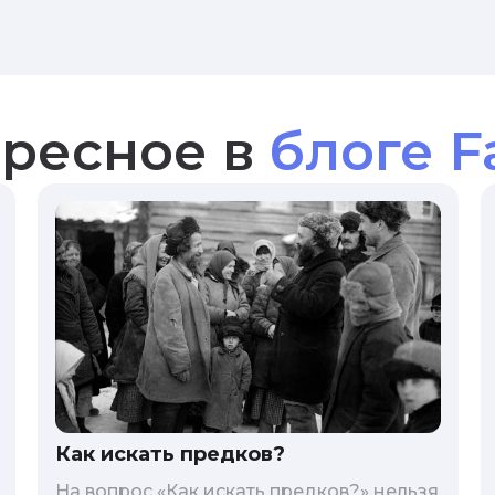
ресное в
блоге F
Как искать предков?
На вопрос «Как искать предков?» нельзя