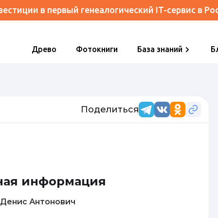
естиции в первый генеалогический IT-сервис в Ро
Древо
Фотокниги
База знаний
Б
Поделиться
ная информация
Николаев Денис Антонович