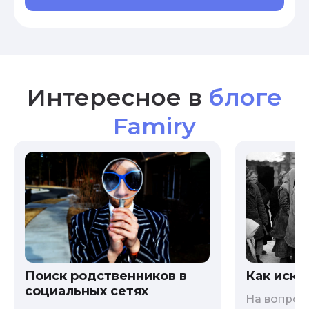
Интересное в
блоге
Famiry
Как иска
Поиск родственников в
социальных сетях
На вопрос 