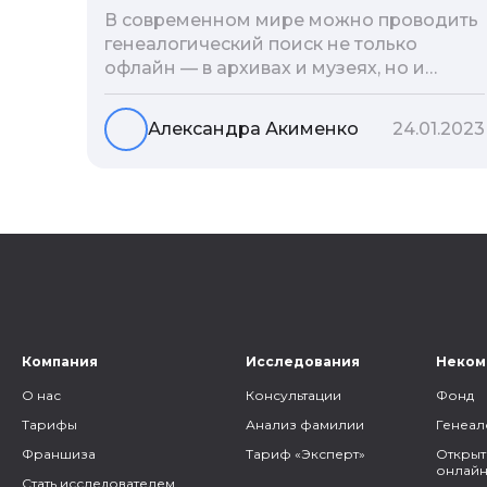
В современном мире можно проводить
генеалогический поиск не только
офлайн — в архивах и музеях, но и
воспользоваться интернетом. Сегодня
мы расскажем вам как и в каких
Александра Акименко
24.01.2023
социальных сетях можно провести
поиск родственников, на каких форумах
можно найти генеалогическую
информацию и родственников, а также
то, как грамотно построить с ними
общение.
Компания
Исследования
Неком
О нас
Консультации
Фонд
Тарифы
Анализ фамилии
Генеал
Франшиза
Тариф «Эксперт»
Открыт
онлайн
Стать исследователем