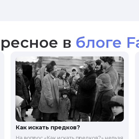
ресное в
блоге F
Как искать предков?
На вопрос «Как искать предков?» нельзя