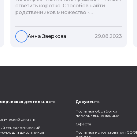
ответить коротко. Способов найти
родственников множество -
взаимодействие с архивами,
социальные сети, ДНК-тесты, онлайн-
базы. Именно поэтому мы сделали для
Анна Зверкова
29.08.2023
вас подборку лучших статей блога
Famiry на эту тему.
мерческая деятельность
Документы
Политика обработки
персональных данных
огический диктант
Оферта
ый генеалогический
-курс для школьников
Политика использования COOK
файлов