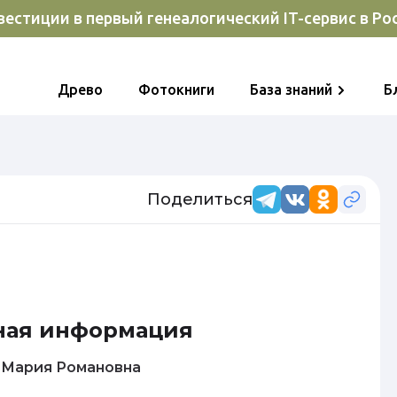
естиции в первый генеалогический IT-сервис в Ро
Древо
Фотокниги
База знаний
Б
Поделиться
ная информация
Морозова Мария Романовна