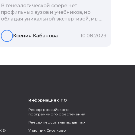
В генеалогической сфере нет
профильных вузов и учебников, но
обладая уникальной экспертизой, мы
разработали авторскую методологию
проведения архивно-генеалогических
Ксения Кабанова
10.08.2023
исследований, ее мы закладываем и
автоматизируем в нашем сервисе
Famiry. Итак, с чего же начать изучение
родословной?
Информация о ПО
Реестр российского
программного обеспечения
Реестр персональных данных
IE-
Участник Сколково