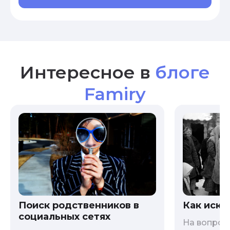
Интересное в
блоге
Famiry
Как иска
Поиск родственников в
социальных сетях
На вопрос 