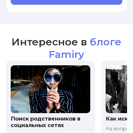
Интересное в
блоге
Famiry
Как иска
Поиск родственников в
социальных сетях
На вопрос 