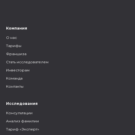
и родственников, а также то,
как грамотно построить с
ними общение.
Компания
О нас
Тарифы
Франшиза
Стать исследователем
Инвесторам
Команда
Контакты
Исследования
Консультации
Анализ фамилии
Тариф «Эксперт»