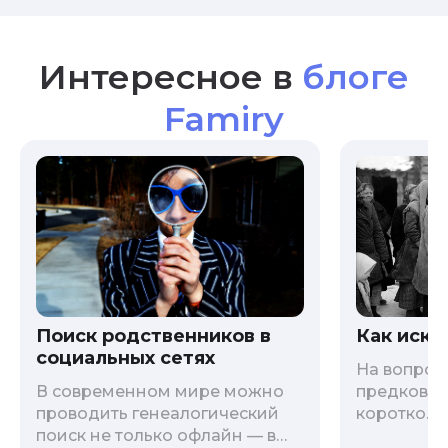
Интересное в
блоге
Famiry
Как иска
Поиск родственников в
социальных сетях
На вопрос 
предков?»
В современном мире можно
коротко. 
проводить генеалогический
родственн
поиск не только офлайн — в