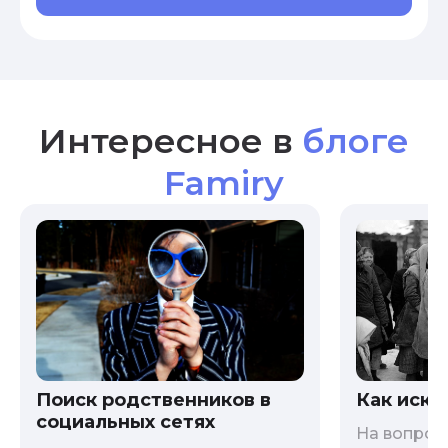
Интересное в
блоге
Famiry
Как иска
Поиск родственников в
социальных сетях
На вопрос 